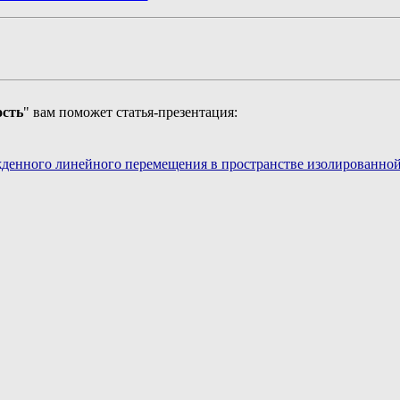
ость
" вам поможет статья-презентация:
денного линейного перемещения в пространстве изолированной