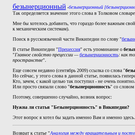
безынерционный
-
безынерционный [безынерционны
Так определяется значение этого слова в Толковом словар
Мне бы хотелось добавить, что гораздо более важным сво
к механическим системам).
Поиск
в русскоязычной
части Википедии по слову "
безын
В статье Википедии "
Прецессия
" есть упоминание о
безы
"
Главное свойство прецессии —
безынерционность
: как т
пространстве
".
Еще совсем недавно (сентябрь 2009) ссылка со слова "
без
Но сейчас, у этого слова в данной статье, появилась гипер
Кто, зачем, с какой целью так поступил - не очень понят
Или просто связали слово "
безынерционность
" со словом
Поэтому, совершенно случайно, возник вопрос:
Нужна ли статья "Безынерционность" в Википедии?
Этот вопрос я хотел бы задать именно Вам и именно здесь.
Возврат к статье "
Аналогия между вращательным и пост