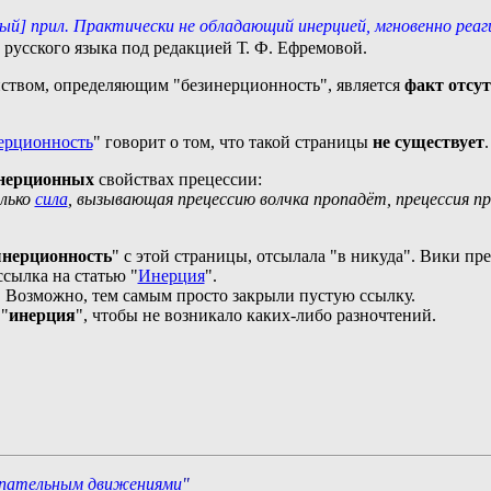
й] прил. Практически не обладающий инерцией, мгновенно реаг
е русского языка под редакцией Т. Ф. Ефремовой.
йством, определяющим "безинерционность", является
факт отсу
ерционность
" говорит о том, что такой страницы
не существует
.
нерционных
свойствах прецессии:
олько
сила
, вызывающая прецессию волчка пропадёт, прецессия п
ынерционность
" с этой страницы, отсылала "в никуда". Вики пре
ссылка на статью "
Инерция
".
но. Возможно, тем самым просто закрыли пустую ссылку.
 "
инерция
", чтобы не возникало каких-либо разночтений.
упательным движениями
"