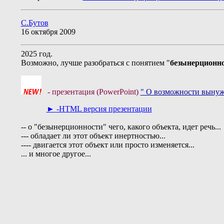
С.Бутов
16 октября 2009
2025 год.
Возможно, лучше разобраться с понятием "
безынерционн
- презентация (PowerPoint)
" О возможности вынуж
► -HTML версия презентации
-- о "безынерционности" чего, какого объекта, идет речь...
--- обладает ли этот объект инертностью...
---- двигается этот объект или просто изменяется...
... и многое другое...